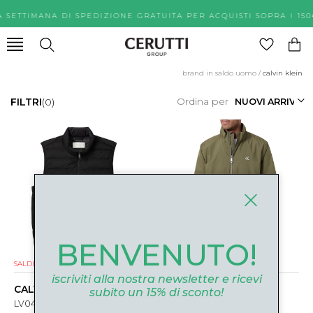
A SETTIMANA DI SPEDIZIONE GRATUITA PER ACQUISTI SOPR
brand in saldo uomo
/
calvin klein
Ordina per
FILTRI
(0)
BENVENUTO!
SALDI
NUOVI ARRIVI
SALDI
NUOVI ARRIVI
iscriviti alla nostra newsletter e ricevi
CALVIN KLEIN
CALVIN KLEIN
subito un 15% di sconto!
LV04LE519GUB1 NERO
LV04RE515G2E1 VERDE