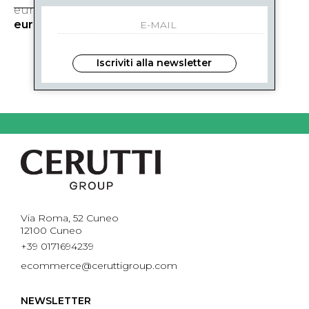
eur 129.00
eur 149.00
-31%
-31%
eur 90.00
eur 104.00
Iscriviti alla newsletter
2
DI 2
Via Roma, 52 Cuneo
12100 Cuneo
+39 0171694239
ecommerce@ceruttigroup.com
NEWSLETTER