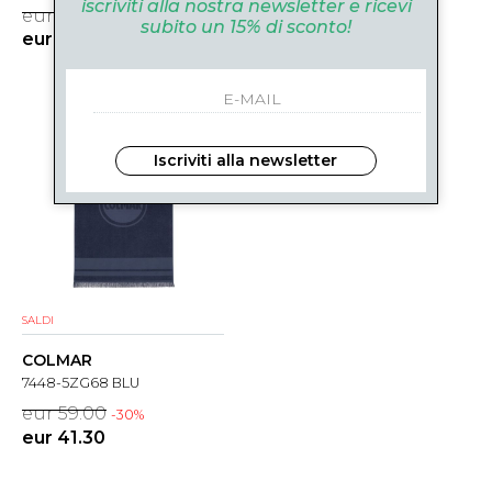
iscriviti alla nostra newsletter e ricevi
eur 89.90
eur 59.00
-31%
-30%
subito un 15% di sconto!
eur 62.90
eur 41.30
Iscriviti alla newsletter
SALDI
COLMAR
7448-5ZG68 BLU
eur 59.00
-30%
eur 41.30