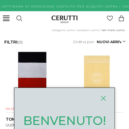
A SETTIMANA DI SPEDIZIONE GRATUITA PER ACQUISTI SOPR
categorie uomo
/
accessori uomo
/
teli mare uomo
Ordina per
FILTRI
(0)
SALDI
SALDI
BENVENUTO!
TOMMY HILFIGER
COLMAR
UU0UU0009702R MULTICOLORE
7448-5ZG700 GIALLO