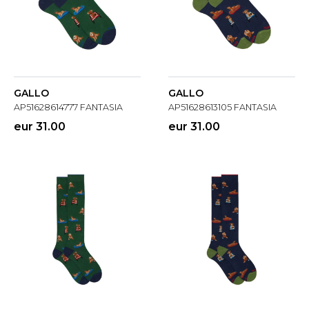
GALLO
GALLO
AP51628614777 FANTASIA
AP51628613105 FANTASIA
eur 31.00
eur 31.00