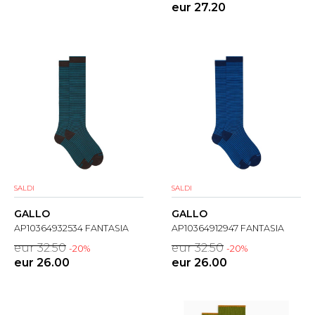
eur 27.20
SALDI
SALDI
GALLO
GALLO
AP10364932534 FANTASIA
AP10364912947 FANTASIA
eur 32.50
eur 32.50
-20%
-20%
eur 26.00
eur 26.00