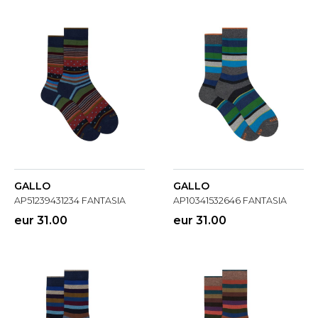
GALLO
GALLO
AP51239431234 FANTASIA
AP10341532646 FANTASIA
eur 31.00
eur 31.00