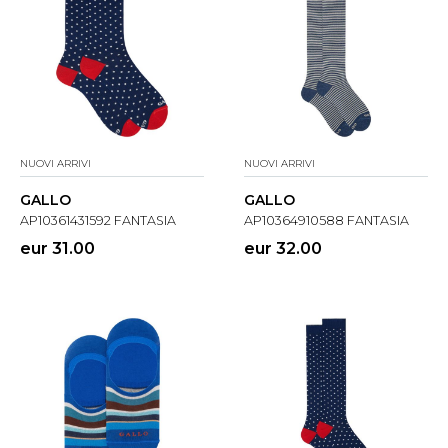
NUOVI ARRIVI
NUOVI ARRIVI
GALLO
GALLO
AP10361431592 FANTASIA
AP10364910588 FANTASIA
eur 31.00
eur 32.00