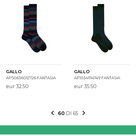
GALLO
GALLO
AP50636012726 FANTASIA
AP10341114749 FANTASIA
eur 32.50
eur 35.50
60
DI 65