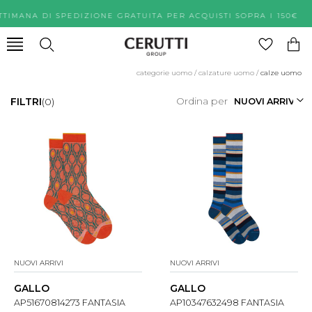
TTIMANA DI SPEDIZIONE GRATUITA PER ACQUISTI SOPRA I 
categorie uomo
/
calzature uomo
/
calze uomo
Ordina per
FILTRI
(0)
NUOVI ARRIVI
NUOVI ARRIVI
GALLO
GALLO
AP51670814273 FANTASIA
AP10347632498 FANTASIA