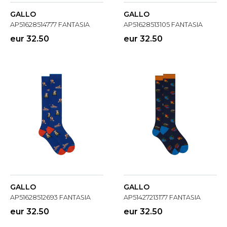
GALLO
GALLO
AP51628514777 FANTASIA
AP51628513105 FANTASIA
eur 32.50
eur 32.50
GALLO
GALLO
AP51628512693 FANTASIA
AP51427213177 FANTASIA
eur 32.50
eur 32.50