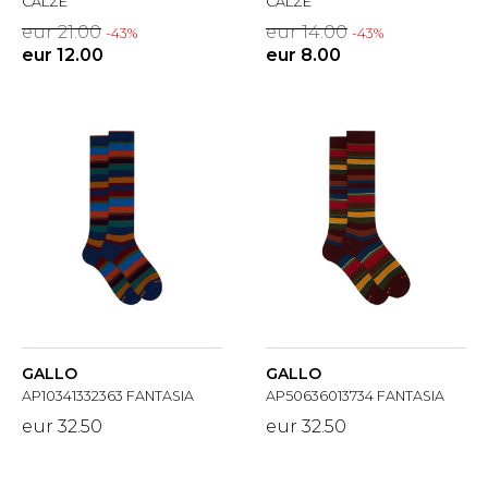
CALZE
CALZE
eur 21.00
eur 14.00
-43%
-43%
eur 12.00
eur 8.00
GALLO
GALLO
AP10341332363 FANTASIA
AP50636013734 FANTASIA
eur 32.50
eur 32.50