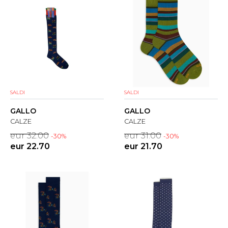
SALDI
SALDI
GALLO
GALLO
CALZE
CALZE
eur 32.00
eur 31.00
-30%
-30%
eur 22.70
eur 21.70