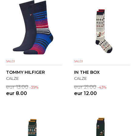
SALDI
SALDI
TOMMY HILFIGER
IN THE BOX
CALZE
CALZE
eur 13.00
eur 21.00
-39%
-43%
eur 8.00
eur 12.00