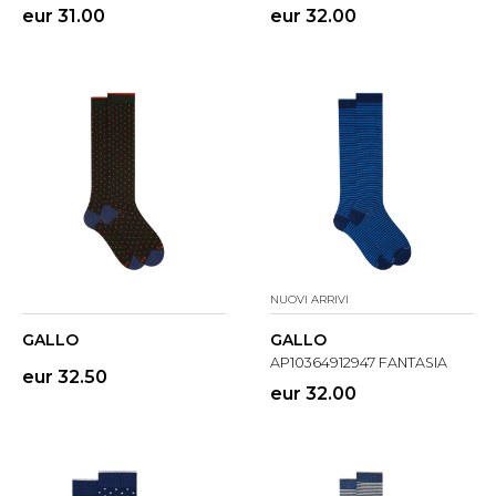
eur 31.00
eur 32.00
NUOVI ARRIVI
GALLO
GALLO
AP10364912947 FANTASIA
eur 32.50
eur 32.00