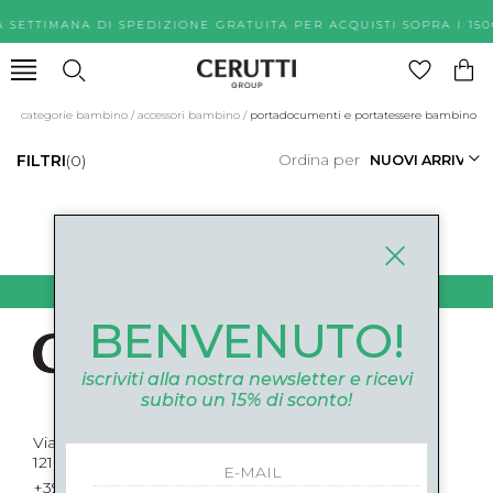
A SETTIMANA DI SPEDIZIONE GRATUITA PER ACQUISTI SOPR
categorie bambino
/
accessori bambino
/
portadocumenti e portatessere bambino
Ordina per
FILTRI
(0)
0
DI 0
BENVENUTO!
iscriviti alla nostra newsletter e ricevi
subito un 15% di sconto!
Via Roma, 52 Cuneo
12100 Cuneo
+39 0171694239