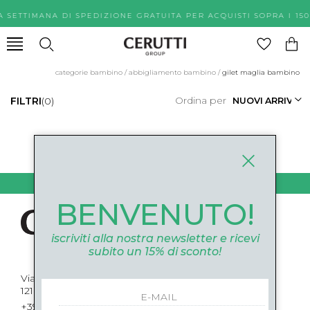
A SETTIMANA DI SPEDIZIONE GRATUITA PER ACQUISTI SOPR
categorie bambino
/
abbigliamento bambino
/
gilet maglia bambino
Ordina per
FILTRI
(0)
0
DI 0
BENVENUTO!
iscriviti alla nostra newsletter e ricevi
subito un 15% di sconto!
Via Roma, 52 Cuneo
12100 Cuneo
+39 0171694239