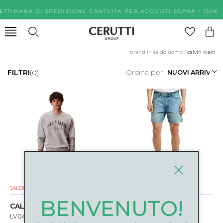
SETTIMANA DI SPEDIZIONE GRATUITA PER ACQUISTI SOPRA 
brand in saldo uomo
/
calvin klein
Ordina per
FILTRI
(0)
SALDI
NUOVI ARRIVI
SALDI
NUOVI ARRIVI
BENVENUTO!
CALVIN KLEIN
CALVIN KLEIN
LV04RF794GJW4 NERO
LV04RF790GXBI BLU