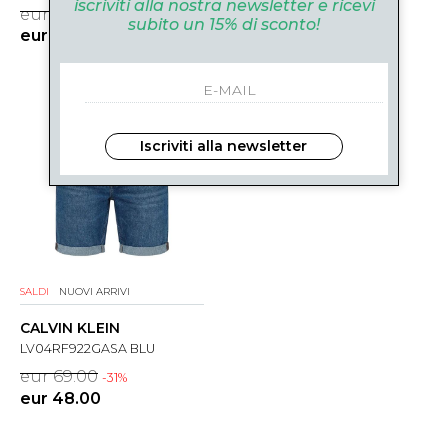
iscriviti alla nostra newsletter e ricevi
eur 79.00
eur 69.00
-31%
-31%
subito un 15% di sconto!
eur 55.00
eur 48.00
Iscriviti alla newsletter
SALDI
NUOVI ARRIVI
CALVIN KLEIN
LV04RF922GASA BLU
eur 69.00
-31%
eur 48.00