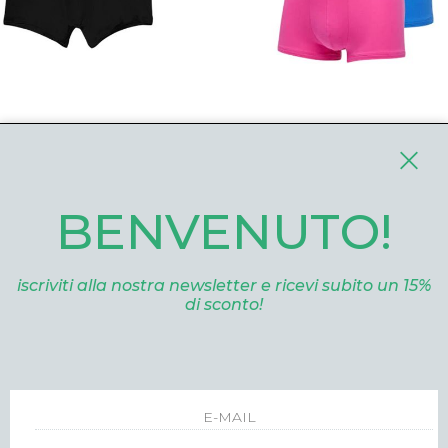
I ARRIVI
SALDI
NUOVI ARRIVI
 KLEIN
CALVIN KLEIN
392TM6 NERO
LV00NB45504WI MULTI
BENVENUTO!
90
eur 31.40
eur 69.00
eur 55.0
-31%
iscriviti alla nostra newsletter e ricevi subito un 15%
di sconto!