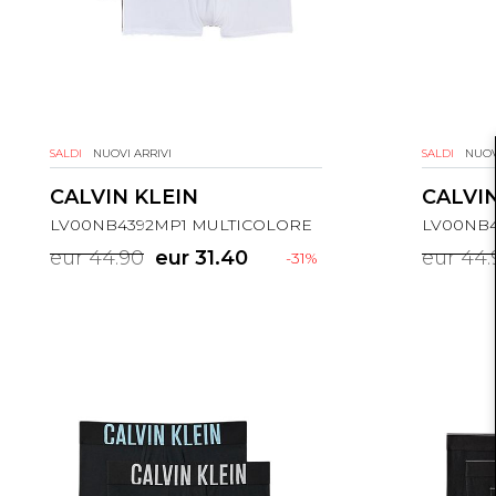
SALDI
NUOVI ARRIVI
SALDI
NUOV
CALVIN KLEIN
CALVIN
LV00NB4392MP1 MULTICOLORE
LV00NB4
eur 44.90
eur 31.40
eur 44.
-31%