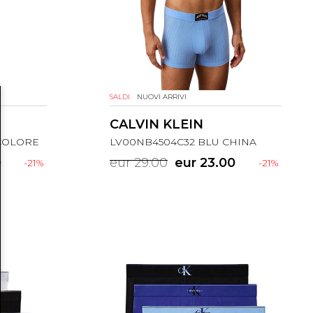
SALDI
NUOVI ARRIVI
CALVIN KLEIN
COLORE
LV00NB4504C32 BLU CHINA
0
eur 29.00
eur 23.00
-21%
-21%