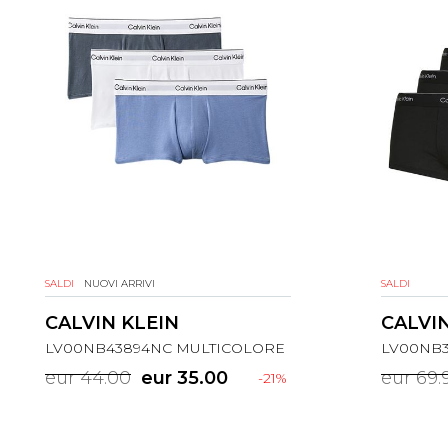
SALDI
NUOVI ARRIVI
SALDI
CALVIN KLEIN
CALVIN
LV00NB43894NC MULTICOLORE
LV00NB
eur 44.00
eur 35.00
eur 69.
-21%