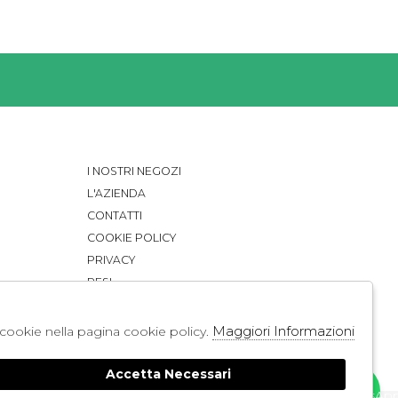
I NOSTRI NEGOZI
L'AZIENDA
CONTATTI
COOKIE POLICY
PRIVACY
RESI
CONDIZIONI DI VENDITA
SPEDIZIONE
Maggiori Informazioni
li cookie nella pagina cookie policy.
Accetta Necessari