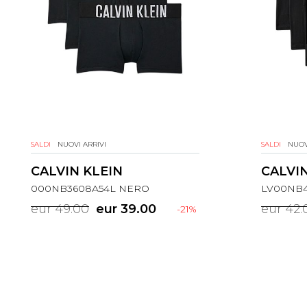
SALDI
NUOVI ARRIVI
SALDI
NUOV
CALVIN KLEIN
CALVIN
000NB3608A54L NERO
LV00NB4
eur 49.00
eur 39.00
eur 42.
-21%