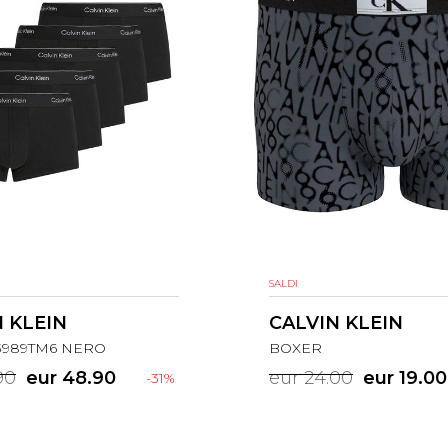
SALDI
 KLEIN
CALVIN KLEIN
3989TM6 NERO
BOXER
90
eur 48.90
eur 24.00
eur 19.00
-31%