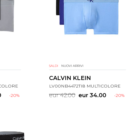
SALDI
NUOVI ARRIVI
CALVIN KLEIN
ICOLORE
LV00NB4472TI8 MULTICOLORE
0
eur 42.00
eur 34.00
-20%
-20%