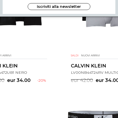
Iscriviti alla newsletter
I ARRIVI
SALDI
NUOVI ARRIVI
 KLEIN
CALVIN KLEIN
472UB1 NERO
LV00NB44724RV MULT
00
eur 34.00
eur 42.00
eur 34.0
-20%