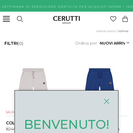
A SETTIMANA DI SPEDIZIONE GRATUITA PER ACQUISTI SOPR
brand uomo
/
colmar
Ordina per
FILTRI
(0)
SALDI
NUOVI ARRIVI
NUOVI ARRIVI
BENVENUTO!
COLMAR
COLMAR
8244R-1AZ06 BEIGE
8244R-1AZ432 BLU CHINA