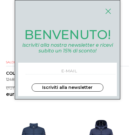
BENVENUTO!
iscriviti alla nostra newsletter e ricevi
subito un 15% di sconto!
SALDI
NUOVI ARRIVI
SALDI
NUOVI ARRIVI
COLMAR
COLMAR
1248-8VX68 BLU
1246-8VX751 BEIGE
eur 199.00
eur 269.00
Iscriviti alla newsletter
-31%
-31%
eur 139.00
eur 188.00