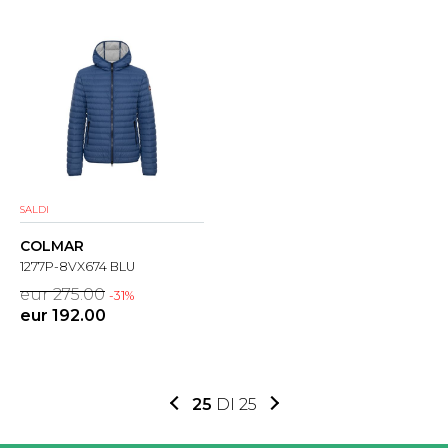
SALDI
COLMAR
1277P-8VX674 BLU
eur 275.00
-31%
eur 192.00
25
DI 25