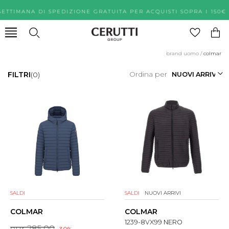
SETTIMANA DI SPEDIZIONE GRATUITA PER ACQUISTI SOPRA 
brand uomo
/
colmar
Ordina per
FILTRI
(0)
SALDI
SALDI
NUOVI ARRIVI
COLMAR
COLMAR
1239-8VX99 NERO
eur 285.00