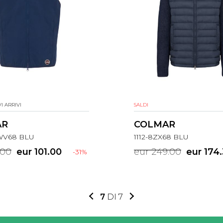
I ARRIVI
SALDI
AR
COLMAR
WV68 BLU
1112-8ZX68 BLU
.00
eur 101.00
eur 249.00
eur 174
-31%
7
DI 7