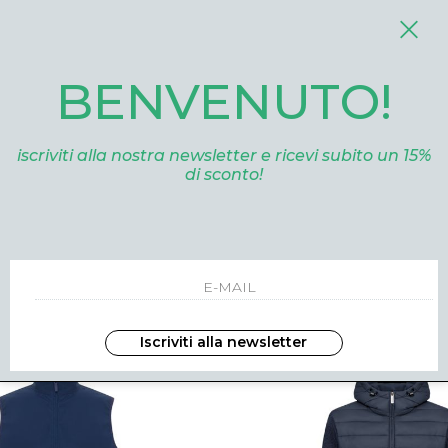
BENVENUTO!
I ARRIVI
SALDI
NUOVI ARRIVI
iscriviti alla nostra newsletter e ricevi subito un 15%
di sconto!
AR
COLMAR
WV432 BLU CHINA
1853-1FQ68 BLU
.00
eur 139.00
eur 299.00
eur 209
-31%
Iscriviti alla newsletter