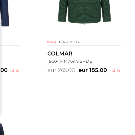
SALDI
NUOVI ARRIVI
COLMAR
1850-1HM769 VERDE
.00
eur 265.00
eur 185.00
-31%
-31%