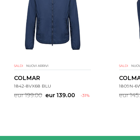
SALDI
NUOVI ARRIVI
SALDI
NUOV
COLMAR
COLM
1842-8VX68 BLU
1809N-6
eur 199.00
eur 139.00
eur 145
-31%