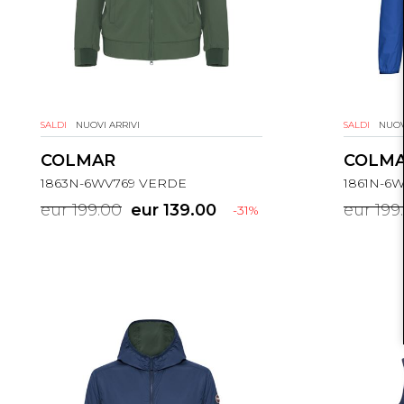
SALDI
NUOVI ARRIVI
SALDI
NUOV
COLMAR
COLM
1863N-6WV769 VERDE
1861N-6
eur 199.00
eur 139.00
eur 199
-31%