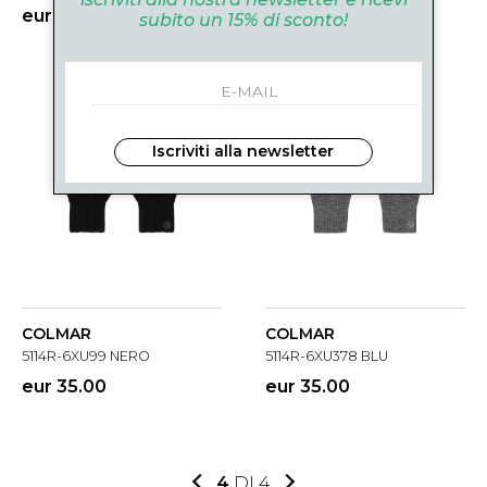
eur 39.00
eur 39.00
subito un 15% di sconto!
Iscriviti alla newsletter
COLMAR
COLMAR
5114R-6XU99 NERO
5114R-6XU378 BLU
eur 35.00
eur 35.00
4
DI 4