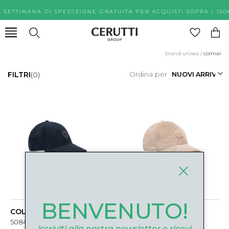
A SETTIMANA DI SPEDIZIONE GRATUITA PER ACQUISTI SOPR
brand unisex
/
colmar
Ordina per
FILTRI
(0)
BENVENUTO!
COLMAR
COLMAR
5084N-1YW68 BLU
5084N-1YW731 BEIGE
iscriviti alla nostra newsletter e ricevi