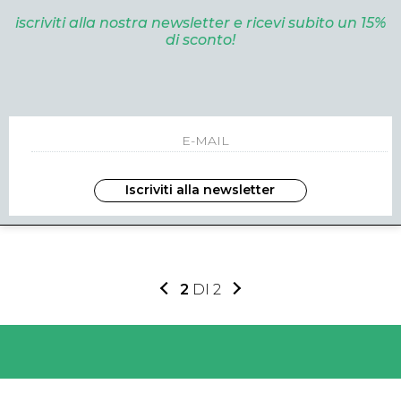
iscriviti alla nostra newsletter e ricevi subito un 15%
di sconto!
I
AR
H219 PANNA
Iscriviti alla newsletter
.00
2
DI 2