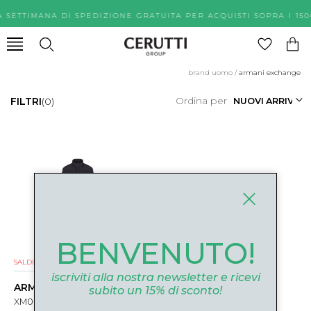
A SETTIMANA DI SPEDIZIONE GRATUITA PER ACQUISTI SOPR
brand uomo
/
armani exchange
Ordina per
FILTRI
(0)
BENVENUTO!
SALDI
iscriviti alla nostra newsletter e ricevi
ARMANI EXCHANGE
subito un 15% di sconto!
XM001578UB101 BLU