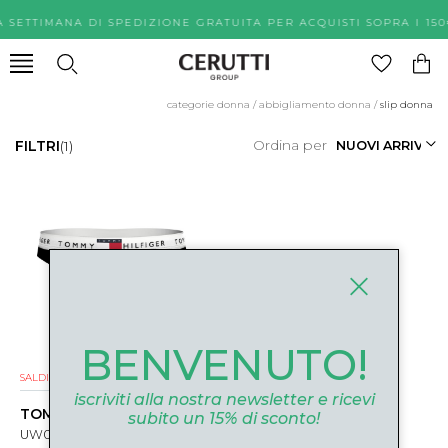
A SETTIMANA DI SPEDIZIONE GRATUITA PER ACQUISTI SOPR
categorie donna
/
abbigliamento donna
/
slip donna
Ordina per
FILTRI
(1)
BENVENUTO!
SALDI
iscriviti alla nostra newsletter e ricevi
TOMMY HILFIGER
subito un 15% di sconto!
UW0UW05617BDS NERO