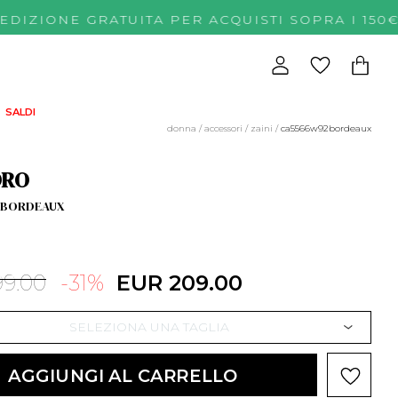
EDIZIONE GRATUITA PER ACQUISTI SOPRA I 
SALDI
donna
/
accessori
/
zaini
/
ca5566w92bordeaux
DRO
2BORDEAUX
9.00
-31%
EUR 209.00
SELEZIONA UNA TAGLIA
AGGIUNGI AL CARRELLO