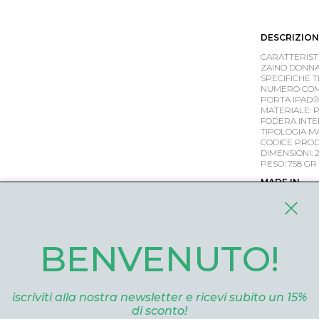
DESCRIZION
CARATTERIST
ZAINO DONNA
SPECIFICHE 
NUMERO COMP
PORTA IPAD® 10
MATERIALE: 
FODERA INTE
TIPOLOGIA MAN
CODICE PROD
DIMENSIONI: 25
PESO: 758 GR
MADE IN
DETTAGLI
VESTIBILITÀ
SKU
CA55
BENVENUTO!
iscriviti alla nostra newsletter e ricevi subito un 15%
VARIANTI
di sconto!