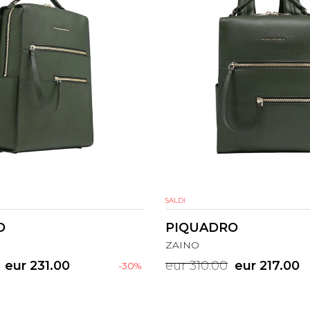
SALDI
O
PIQUADRO
ZAINO
eur 231.00
eur 310.00
eur 217.00
-30%