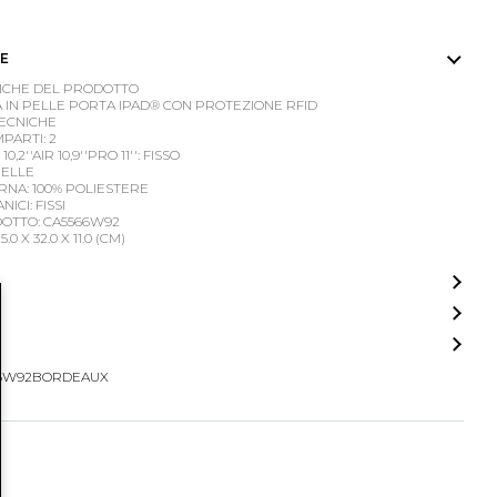
E
ICHE DEL PRODOTTO
 IN PELLE PORTA IPAD® CON PROTEZIONE RFID
TECNICHE
ARTI: 2
,2''AIR 10,9''PRO 11'': FISSO
PELLE
RNA: 100% POLIESTERE
ICI: FISSI
OTTO: CA5566W92
.0 X 32.0 X 11.0 (CM)
66W92BORDEAUX