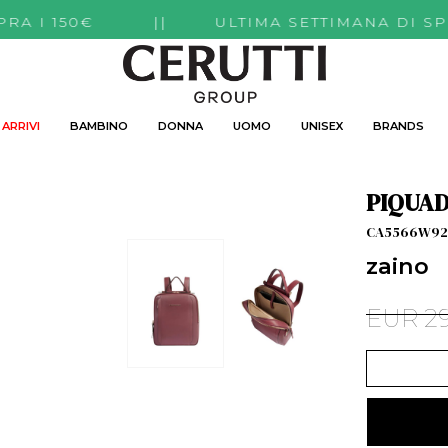
 SOPRA I 150€ || ULTIMA SETTIMANA DI SP
ARRIVI
BAMBINO
DONNA
UOMO
UNISEX
BRANDS
PIQUA
CA5566W9
zaino
EUR 29