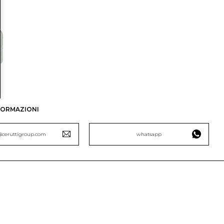
NFORMAZIONI
ceruttigroup.com
whatsapp