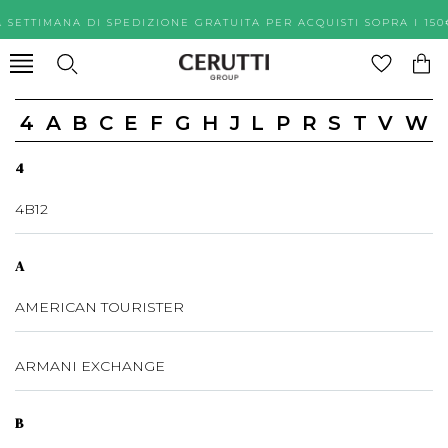
A SETTIMANA DI SPEDIZIONE GRATUITA PER ACQUISTI SOPR
4
A
B
C
E
F
G
H
J
L
P
R
S
T
V
W
4
4B12
A
AMERICAN TOURISTER
ARMANI EXCHANGE
B