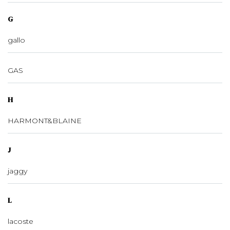
G
gallo
GAS
H
HARMONT&BLAINE
J
jaggy
L
lacoste