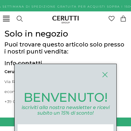
A SETTIMANA DI SPEDIZIONE GRATUITA PER ACQUISTI SOPR
Solo in negozio
Puoi trovare questo articolo solo presso
i nostri punti vendita:
Info contatti
Cerutti Boutique
Via Roma, 52 Cuneo 12100 Cuneo
ecommerce@ceruttigroup.com
BENVENUTO!
+39 0171694239
iscriviti alla nostra newsletter e ricevi
subito un 15% di sconto!