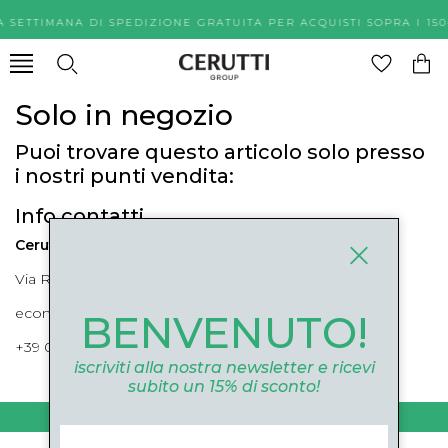
A SETTIMANA DI SPEDIZIONE GRATUITA PER ACQUISTI SOPR
Solo in negozio
Puoi trovare questo articolo solo presso
i nostri punti vendita:
Info contatti
Cerutti Boutique
Via Roma, 52 Cuneo 12100 Cuneo
ecommerce@ceruttigroup.com
BENVENUTO!
+39 0171694239
iscriviti alla nostra newsletter e ricevi
subito un 15% di sconto!