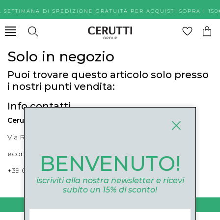
A SETTIMANA DI SPEDIZIONE GRATUITA PER ACQUISTI SOPR
Solo in negozio
Puoi trovare questo articolo solo presso
i nostri punti vendita:
Info contatti
Cerutti Boutique
Via Roma, 52 Cuneo 12100 Cuneo
ecommerce@ceruttigroup.com
BENVENUTO!
+39 0171694239
iscriviti alla nostra newsletter e ricevi
subito un 15% di sconto!