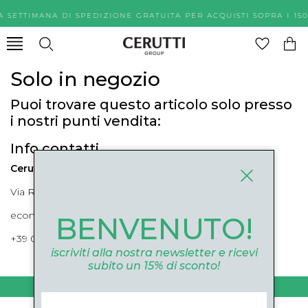
A SETTIMANA DI SPEDIZIONE GRATUITA PER ACQUISTI SOPR
Solo in negozio
Puoi trovare questo articolo solo presso
i nostri punti vendita:
Info contatti
Cerutti Boutique
Via Roma, 52 Cuneo 12100 Cuneo
ecommerce@ceruttigroup.com
BENVENUTO!
+39 0171694239
iscriviti alla nostra newsletter e ricevi
subito un 15% di sconto!