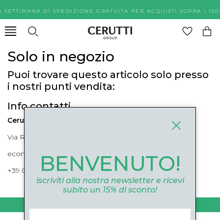
A SETTIMANA DI SPEDIZIONE GRATUITA PER ACQUISTI SOPR
Solo in negozio
Puoi trovare questo articolo solo presso
i nostri punti vendita:
Info contatti
Cerutti Boutique
Via Roma, 52 Cuneo 12100 Cuneo
ecommerce@ceruttigroup.com
BENVENUTO!
+39 0171694239
iscriviti alla nostra newsletter e ricevi
subito un 15% di sconto!