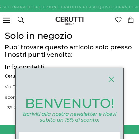
A SETTIMANA DI SPEDIZIONE GRATUITA PER ACQUISTI SOPR
Solo in negozio
Puoi trovare questo articolo solo presso
i nostri punti vendita:
Info contatti
Cerutti Boutique
Via Roma, 52 Cuneo 12100 Cuneo
ecommerce@ceruttigroup.com
BENVENUTO!
+39 0171694239
iscriviti alla nostra newsletter e ricevi
subito un 15% di sconto!