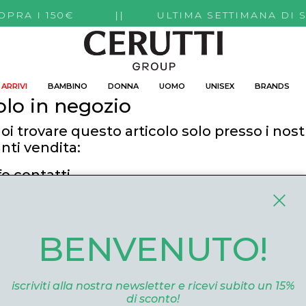
TI SOPRA I 150€ || ULTIMA SETTIMANA DI 
ARRIVI
BAMBINO
DONNA
UOMO
UNISEX
BRANDS
olo in negozio
oi trovare questo articolo solo presso i nost
nti vendita:
fo contatti
utti Boutique
 Roma, 52 Cuneo 12100 Cuneo
BENVENUTO!
ommerce@ceruttigroup.com
 0171694239
iscriviti alla nostra newsletter e ricevi subito un 15%
di sconto!