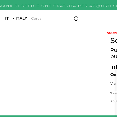
IMANA DI SPEDIZIONE GRATUITA PER ACQUIS
IT
|
- ITALY
NUOVI 
S
Pu
pu
In
Cer
Via
ec
+39