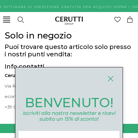
A SETTIMANA DI SPEDIZIONE GRATUITA PER ACQUISTI SOPR
Solo in negozio
Puoi trovare questo articolo solo presso
i nostri punti vendita:
Info contatti
Cerutti Boutique
Via Roma, 52 Cuneo 12100 Cuneo
ecommerce@ceruttigroup.com
BENVENUTO!
+39 0171694239
iscriviti alla nostra newsletter e ricevi
subito un 15% di sconto!