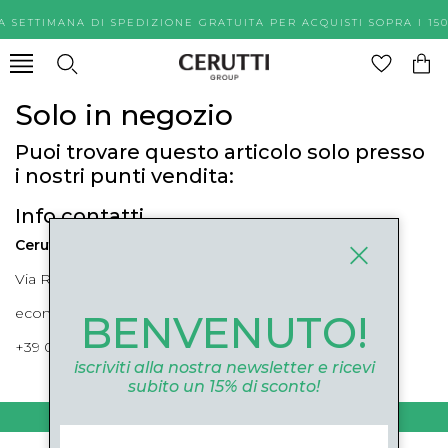
A SETTIMANA DI SPEDIZIONE GRATUITA PER ACQUISTI SOPR
Solo in negozio
Puoi trovare questo articolo solo presso
i nostri punti vendita:
Info contatti
Cerutti Boutique
Via Roma, 52 Cuneo 12100 Cuneo
ecommerce@ceruttigroup.com
BENVENUTO!
+39 0171694239
iscriviti alla nostra newsletter e ricevi
subito un 15% di sconto!