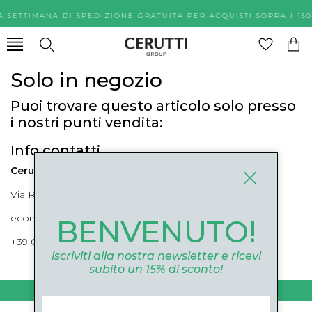
A SETTIMANA DI SPEDIZIONE GRATUITA PER ACQUISTI SOPR
Solo in negozio
Puoi trovare questo articolo solo presso
i nostri punti vendita:
Info contatti
Cerutti Boutique
Via Roma, 52 Cuneo 12100 Cuneo
ecommerce@ceruttigroup.com
BENVENUTO!
+39 0171694239
iscriviti alla nostra newsletter e ricevi
subito un 15% di sconto!