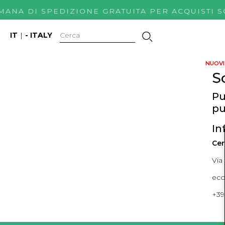
IMANA DI SPEDIZIONE GRATUITA PER ACQUIS
IT
|
- ITALY
NUOVI 
S
Pu
pu
In
Cer
Via
ec
+39