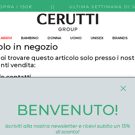
TI SOPRA I 150€ || ULTIMA SETTIMANA DI 
ARRIVI
BAMBINO
DONNA
UOMO
UNISEX
BRANDS
olo in negozio
oi trovare questo articolo solo presso i nost
nti vendita:
fo contatti
utti Boutique
 Roma, 52 Cuneo 12100 Cuneo
BENVENUTO!
ommerce@ceruttigroup.com
 0171694239
iscriviti alla nostra newsletter e ricevi subito un 15%
di sconto!