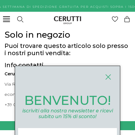
A SETTIMANA DI SPEDIZIONE GRATUITA PER ACQUISTI SOPR
Solo in negozio
Puoi trovare questo articolo solo presso
i nostri punti vendita:
Info contatti
Cerutti Boutique
Via Roma, 52 Cuneo 12100 Cuneo
ecommerce@ceruttigroup.com
BENVENUTO!
+39 0171694239
iscriviti alla nostra newsletter e ricevi
subito un 15% di sconto!