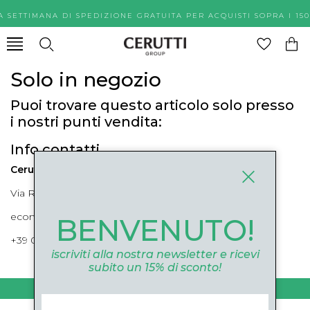
A SETTIMANA DI SPEDIZIONE GRATUITA PER ACQUISTI SOPR
Solo in negozio
Puoi trovare questo articolo solo presso
i nostri punti vendita:
Info contatti
Cerutti Boutique
Via Roma, 52 Cuneo 12100 Cuneo
ecommerce@ceruttigroup.com
BENVENUTO!
+39 0171694239
iscriviti alla nostra newsletter e ricevi
subito un 15% di sconto!