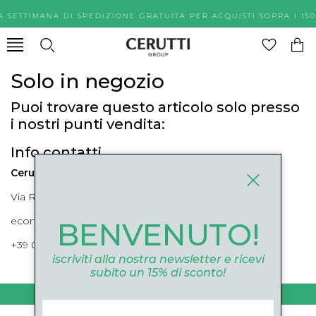
A SETTIMANA DI SPEDIZIONE GRATUITA PER ACQUISTI SOPR
Solo in negozio
Puoi trovare questo articolo solo presso
i nostri punti vendita:
Info contatti
Cerutti Boutique
Via Roma, 52 Cuneo 12100 Cuneo
ecommerce@ceruttigroup.com
BENVENUTO!
+39 0171694239
iscriviti alla nostra newsletter e ricevi
subito un 15% di sconto!