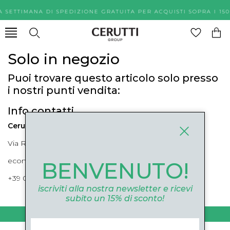
A SETTIMANA DI SPEDIZIONE GRATUITA PER ACQUISTI SOPR
Solo in negozio
Puoi trovare questo articolo solo presso
i nostri punti vendita:
Info contatti
Cerutti Boutique
Via Roma, 52 Cuneo 12100 Cuneo
ecommerce@ceruttigroup.com
BENVENUTO!
+39 0171694239
iscriviti alla nostra newsletter e ricevi
subito un 15% di sconto!