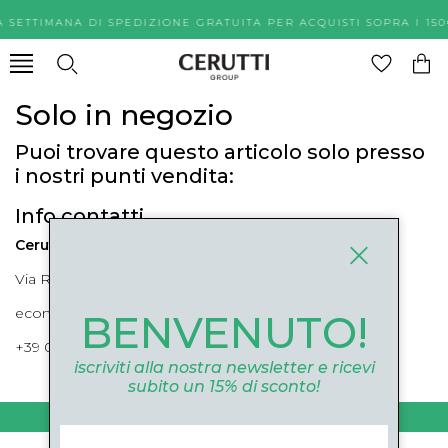
A SETTIMANA DI SPEDIZIONE GRATUITA PER ACQUISTI SOPR
Solo in negozio
Puoi trovare questo articolo solo presso
i nostri punti vendita:
Info contatti
Cerutti Boutique
Via Roma, 52 Cuneo 12100 Cuneo
ecommerce@ceruttigroup.com
BENVENUTO!
+39 0171694239
iscriviti alla nostra newsletter e ricevi
subito un 15% di sconto!