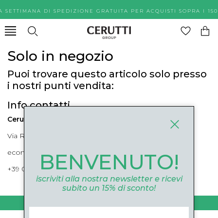
A SETTIMANA DI SPEDIZIONE GRATUITA PER ACQUISTI SOPR
Solo in negozio
Puoi trovare questo articolo solo presso
i nostri punti vendita:
Info contatti
Cerutti Boutique
Via Roma, 52 Cuneo 12100 Cuneo
ecommerce@ceruttigroup.com
BENVENUTO!
+39 0171694239
iscriviti alla nostra newsletter e ricevi
subito un 15% di sconto!