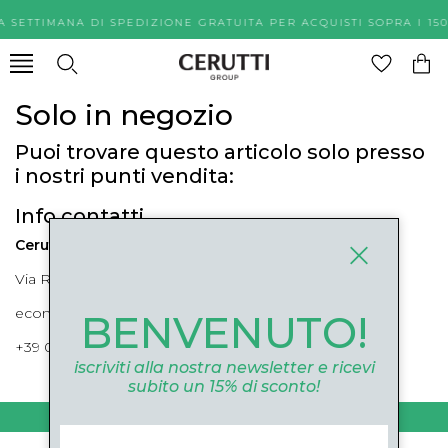
A SETTIMANA DI SPEDIZIONE GRATUITA PER ACQUISTI SOPR
Solo in negozio
Puoi trovare questo articolo solo presso
i nostri punti vendita:
Info contatti
Cerutti Boutique
Via Roma, 52 Cuneo 12100 Cuneo
ecommerce@ceruttigroup.com
BENVENUTO!
+39 0171694239
iscriviti alla nostra newsletter e ricevi
subito un 15% di sconto!