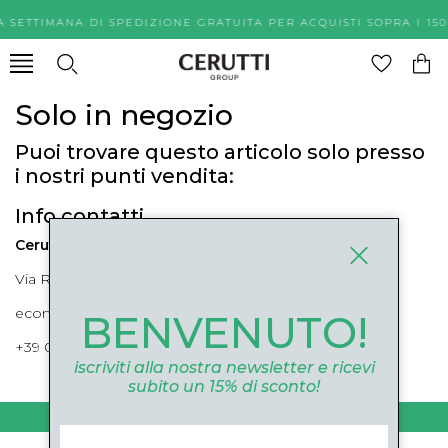
A SETTIMANA DI SPEDIZIONE GRATUITA PER ACQUISTI SOPR
Solo in negozio
Puoi trovare questo articolo solo presso
i nostri punti vendita:
Info contatti
Cerutti Boutique
Via Roma, 52 Cuneo 12100 Cuneo
ecommerce@ceruttigroup.com
BENVENUTO!
+39 0171694239
iscriviti alla nostra newsletter e ricevi
subito un 15% di sconto!