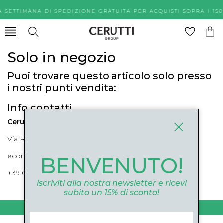
A SETTIMANA DI SPEDIZIONE GRATUITA PER ACQUISTI SOPR
Solo in negozio
Puoi trovare questo articolo solo presso
i nostri punti vendita:
Info contatti
Cerutti Boutique
Via Roma, 52 Cuneo 12100 Cuneo
ecommerce@ceruttigroup.com
BENVENUTO!
+39 0171694239
iscriviti alla nostra newsletter e ricevi
subito un 15% di sconto!