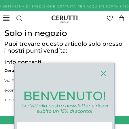
A SETTIMANA DI SPEDIZIONE GRATUITA PER ACQUISTI SOPR
Solo in negozio
Puoi trovare questo articolo solo presso
i nostri punti vendita:
Info contatti
Cerutti Boutique
Via Roma, 52 Cuneo 12100 Cuneo
ecommerce@ceruttigroup.com
BENVENUTO!
+39 0171694239
iscriviti alla nostra newsletter e ricevi
subito un 15% di sconto!