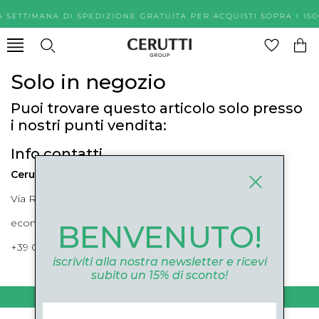
A SETTIMANA DI SPEDIZIONE GRATUITA PER ACQUISTI SOPR
Solo in negozio
Puoi trovare questo articolo solo presso
i nostri punti vendita:
Info contatti
Cerutti Boutique
Via Roma, 52 Cuneo 12100 Cuneo
ecommerce@ceruttigroup.com
BENVENUTO!
+39 0171694239
iscriviti alla nostra newsletter e ricevi
subito un 15% di sconto!