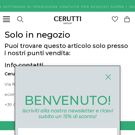
A SETTIMANA DI SPEDIZIONE GRATUITA PER ACQUISTI SOPR
Solo in negozio
Puoi trovare questo articolo solo presso
i nostri punti vendita:
Info contatti
Cerutti Boutique
Via Roma, 52 Cuneo 12100 Cuneo
ecommerce@ceruttigroup.com
BENVENUTO!
+39 0171694239
iscriviti alla nostra newsletter e ricevi
subito un 15% di sconto!