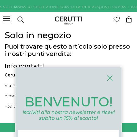
A SETTIMANA DI SPEDIZIONE GRATUITA PER ACQUISTI SOPR
Solo in negozio
Puoi trovare questo articolo solo presso
i nostri punti vendita:
Info contatti
Cerutti Boutique
Via Roma, 52 Cuneo 12100 Cuneo
ecommerce@ceruttigroup.com
BENVENUTO!
+39 0171694239
iscriviti alla nostra newsletter e ricevi
subito un 15% di sconto!