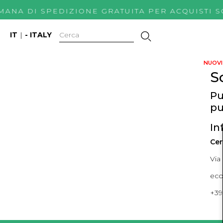
IMANA DI SPEDIZIONE GRATUITA PER ACQUIS
IT
|
- ITALY
NUOVI 
S
Pu
pu
In
Cer
Via
ec
+39