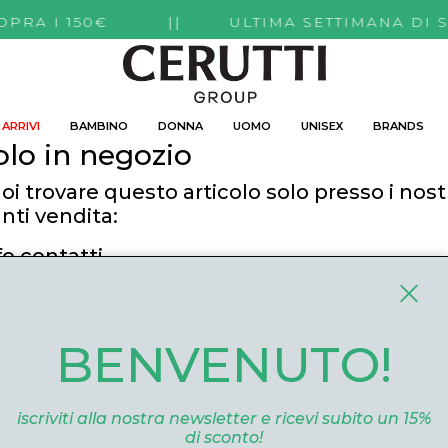
TI SOPRA I 150€ || ULTIMA SETTIMANA DI 
ARRIVI
BAMBINO
DONNA
UOMO
UNISEX
BRANDS
olo in negozio
oi trovare questo articolo solo presso i nost
nti vendita:
fo contatti
utti Boutique
 Roma, 52 Cuneo 12100 Cuneo
BENVENUTO!
ommerce@ceruttigroup.com
 0171694239
iscriviti alla nostra newsletter e ricevi subito un 15%
di sconto!