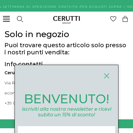
A SETTIMANA DI SPEDIZIONE GRATUITA PER ACQUISTI SOPR
Solo in negozio
Puoi trovare questo articolo solo presso
i nostri punti vendita:
Info contatti
Cerutti Boutique
Via Roma, 52 Cuneo 12100 Cuneo
ecommerce@ceruttigroup.com
BENVENUTO!
+39 0171694239
iscriviti alla nostra newsletter e ricevi
subito un 15% di sconto!