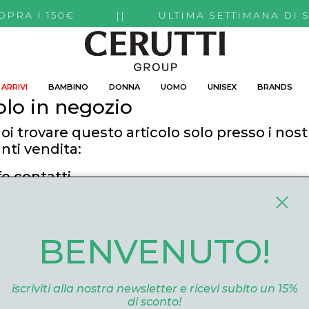
TI SOPRA I 150€ || ULTIMA SETTIMANA DI 
ARRIVI
BAMBINO
DONNA
UOMO
UNISEX
BRANDS
olo in negozio
oi trovare questo articolo solo presso i nost
nti vendita:
fo contatti
utti Boutique
 Roma, 52 Cuneo 12100 Cuneo
BENVENUTO!
ommerce@ceruttigroup.com
 0171694239
iscriviti alla nostra newsletter e ricevi subito un 15%
di sconto!