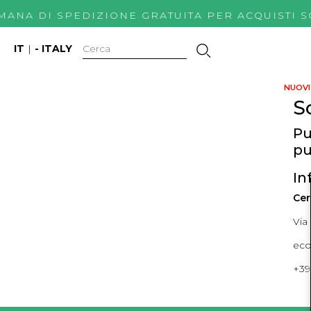
IMANA DI SPEDIZIONE GRATUITA PER ACQUIS
IT
|
- ITALY
NUOVI 
S
Pu
pu
In
Cer
Via
ec
+39