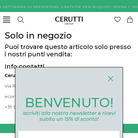
A SETTIMANA DI SPEDIZIONE GRATUITA PER ACQUISTI SOPR
Solo in negozio
Puoi trovare questo articolo solo presso
i nostri punti vendita:
Info contatti
Cerutti Boutique
Via Roma, 52 Cuneo 12100 Cuneo
ecommerce@ceruttigroup.com
BENVENUTO!
+39 0171694239
iscriviti alla nostra newsletter e ricevi
subito un 15% di sconto!