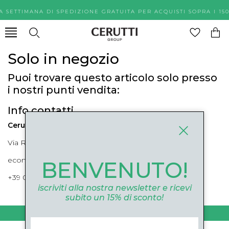
A SETTIMANA DI SPEDIZIONE GRATUITA PER ACQUISTI SOPR
Solo in negozio
Puoi trovare questo articolo solo presso
i nostri punti vendita:
Info contatti
Cerutti Boutique
Via Roma, 52 Cuneo 12100 Cuneo
ecommerce@ceruttigroup.com
BENVENUTO!
+39 0171694239
iscriviti alla nostra newsletter e ricevi
subito un 15% di sconto!