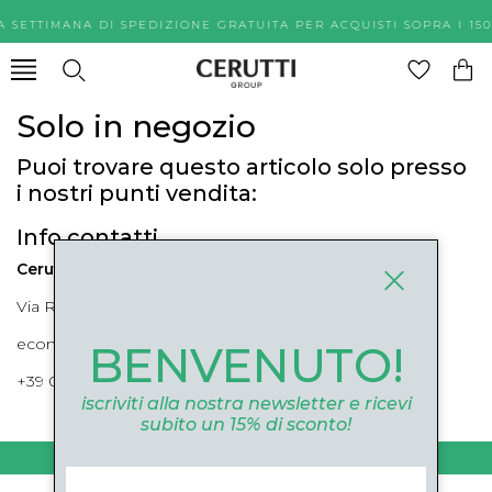
A SETTIMANA DI SPEDIZIONE GRATUITA PER ACQUISTI SOPR
Solo in negozio
Puoi trovare questo articolo solo presso
i nostri punti vendita:
Info contatti
Cerutti Boutique
Via Roma, 52 Cuneo 12100 Cuneo
ecommerce@ceruttigroup.com
BENVENUTO!
+39 0171694239
iscriviti alla nostra newsletter e ricevi
subito un 15% di sconto!