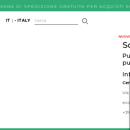
IMANA DI SPEDIZIONE GRATUITA PER ACQUIS
IT
|
- ITALY
NUOVI 
S
Pu
pu
In
Cer
Via
ec
+39