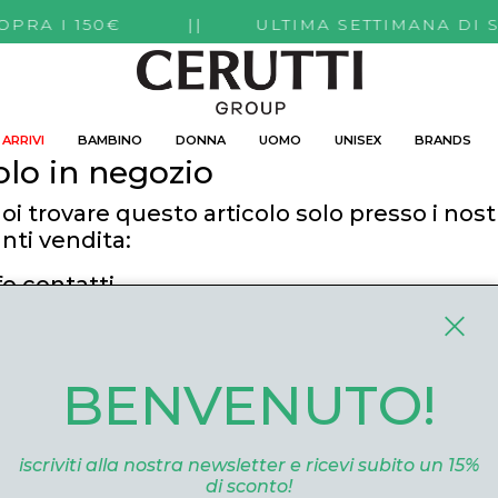
TI SOPRA I 150€ || ULTIMA SETTIMANA DI 
ARRIVI
BAMBINO
DONNA
UOMO
UNISEX
BRANDS
olo in negozio
oi trovare questo articolo solo presso i nost
nti vendita:
fo contatti
utti Boutique
 Roma, 52 Cuneo 12100 Cuneo
BENVENUTO!
ommerce@ceruttigroup.com
 0171694239
iscriviti alla nostra newsletter e ricevi subito un 15%
di sconto!