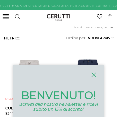
A SETTIMANA DI SPEDIZIONE GRATUITA PER ACQUISTI SOPR
brand in saldo uomo
/
colmar
Ordina per
FILTRI
(0)
BENVENUTO!
SALDI
NUOVI ARRIVI
SALDI
NUOVI ARRIVI
iscriviti alla nostra newsletter e ricevi
COLMAR
COLMAR
subito un 15% di sconto!
8244R-1AZ06 BEIGE
0892R-3YO68 BLU