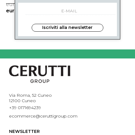
eur 85.00
eur 129.00
-31%
-31%
eur 59.00
eur 90.00
Iscriviti alla newsletter
2
DI 2
Via Roma, 52 Cuneo
12100 Cuneo
+39 0171694239
ecommerce@ceruttigroup.com
NEWSLETTER