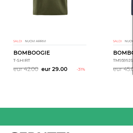
SALDI
NUOVI ARRIVI
SALDI
NUOV
BOMBOOGIE
BOMB
T-SHIRT
TM9599J
eur 42.00
eur 29.00
eur 45.
-31%