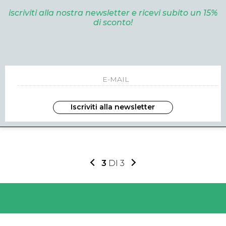
iscriviti alla nostra newsletter e ricevi subito un 15%
di sconto!
I ARRIVI
SALDI
NUOVI ARRIVI
OOGIE
BOMBOOGIE
SN6246 BLU
TM7408JSG6297 BLU
Iscriviti alla newsletter
00
eur 31.00
eur 42.00
eur 29.0
-32%
3
DI 3