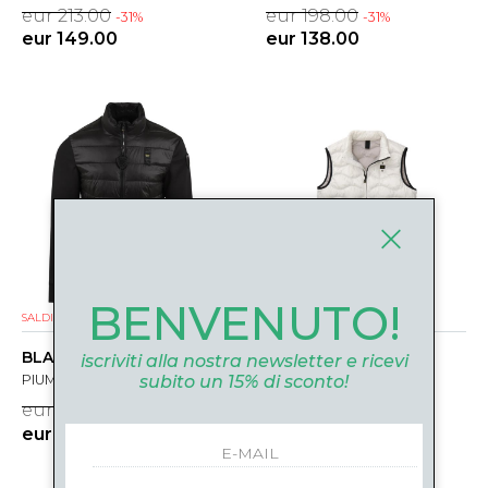
eur 213.00
eur 198.00
-31%
-31%
eur 149.00
eur 138.00
BENVENUTO!
SALDI
NUOVI ARRIVI
SALDI
NUOVI ARRIVI
BLAUER
BLAUER
iscriviti alla nostra newsletter e ricevi
subito un 15% di sconto!
PIUMINO
PIUMINO
eur 198.00
eur 198.00
-31%
-31%
eur 138.00
eur 138.00