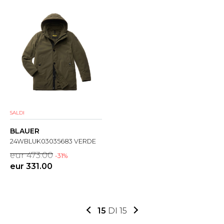
SALDI
BLAUER
24WBLUK03035683 VERDE
eur 473.00
-31%
eur 331.00
15
DI 15