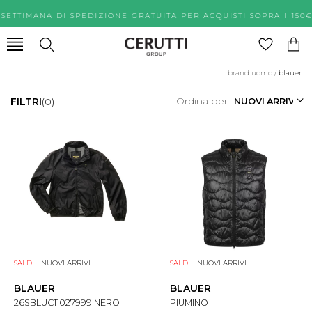
 SETTIMANA DI SPEDIZIONE GRATUITA PER ACQUISTI SOPRA
brand uomo
/
blauer
Ordina per
FILTRI
(0)
SALDI
NUOVI ARRIVI
SALDI
NUOVI ARRIVI
BLAUER
BLAUER
26SBLUC11027999 NERO
PIUMINO