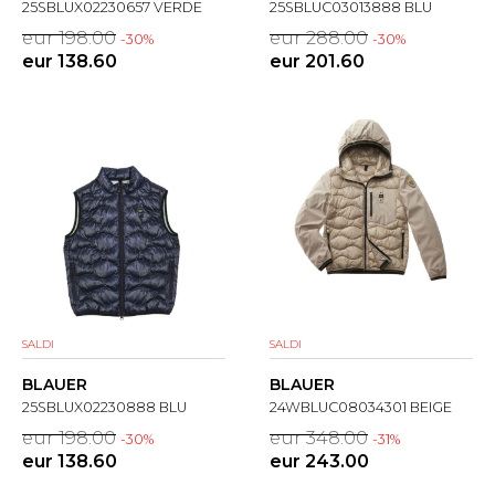
25SBLUX02230657 VERDE
25SBLUC03013888 BLU
eur 198.00
eur 288.00
-30%
-30%
eur 138.60
eur 201.60
SALDI
SALDI
BLAUER
BLAUER
25SBLUX02230888 BLU
24WBLUC08034301 BEIGE
eur 198.00
eur 348.00
-30%
-31%
eur 138.60
eur 243.00