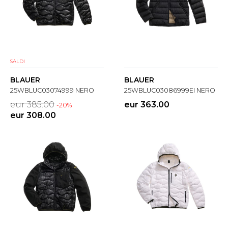
SALDI
BLAUER
BLAUER
25WBLUC03074999 NERO
25WBLUC03086999EI NERO
eur 385.00
eur 363.00
-20%
eur 308.00